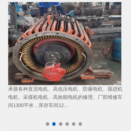
煤矿截割电机
煤
进机
承接各种直流电机、高低压电机、防爆电机、掘进机
承
修车
电机、采煤机电机、高效能电机的修理。厂部维修车
电
间1300平米，库存车间12...
间1