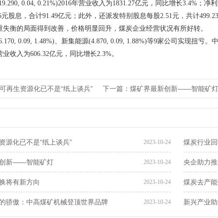
.290, 0.04, 0.21%)2016年营业收入为1831.27亿元，同比增长3.4%
46元股息，合计91.49亿元；此外，还派发特别股息每股2.51元，共计4
重失衡的局面得到改善，价格明显回升，煤炭企业经营状况有所好转。
70, 0.09, 1.48%)、新集能源(4.870, 0.09, 1.88%)等9家公司实
业收入为606.32亿元，同比增长2.3%。
可再生资源化已不是“纸上谈兵”
下一篇：煤矿界最新创新——智能矿
资源化已不是“纸上谈兵”
煤炭行业回
2023-10-24
创新——智能矿灯
央企助力推
2023-10-24
换将有新方向
煤炭去产能
2023-10-24
的骄傲：中高煤矿机械登顶世界品牌
新兴产业助
2023-10-24