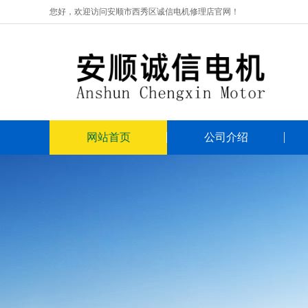
您好，欢迎访问安顺市西秀区诚信电机修理店官网！
网站首页
公司介绍