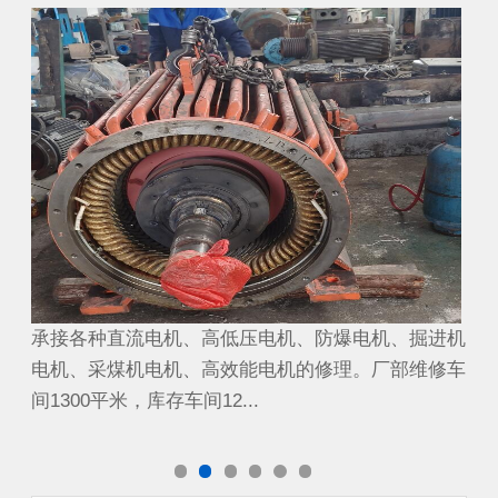
煤矿截割电机
煤
进机
承接各种直流电机、高低压电机、防爆电机、掘进机
承
修车
电机、采煤机电机、高效能电机的修理。厂部维修车
电
间1300平米，库存车间12...
间1