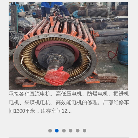
煤矿截割电机
煤
进机
承接各种直流电机、高低压电机、防爆电机、掘进机
承
修车
电机、采煤机电机、高效能电机的修理。厂部维修车
电
间1300平米，库存车间12...
间1