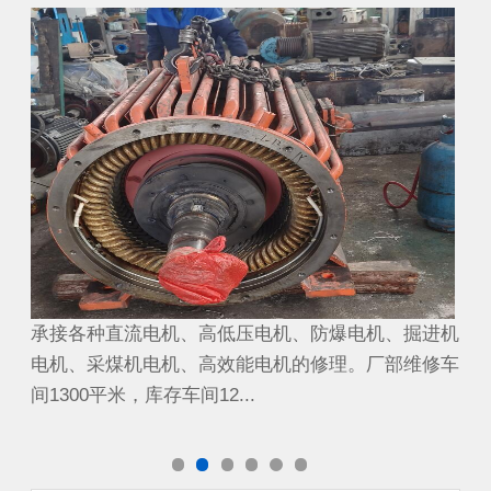
煤矿截割电机
煤
进机
承接各种直流电机、高低压电机、防爆电机、掘进机
承
修车
电机、采煤机电机、高效能电机的修理。厂部维修车
电
间1300平米，库存车间12...
间1